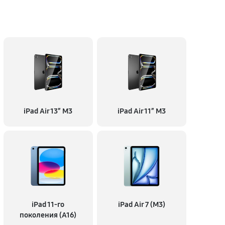
iPad Air 13″ M3
iPad Air 11″ M3
iPad 11-го
iPad Air 7 (M3)
поколения (A16)