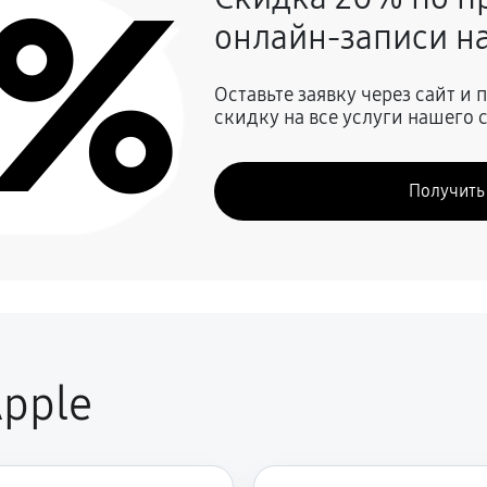
0%
онлайн-записи на
1080 руб
Оставьте заявку через сайт и
скидку на все услуги нашего 
720 руб
Получить
450 руб
.платы, мейн платы)
1080 руб
450 руб
pple
680 руб